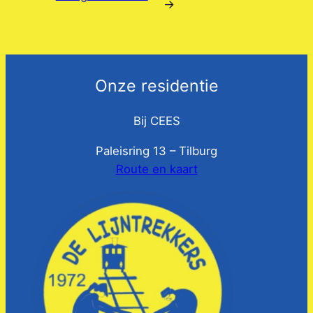
→
Onze residentie
Bij CEES
Paleisring 13 – Tilburg
Route en kaart