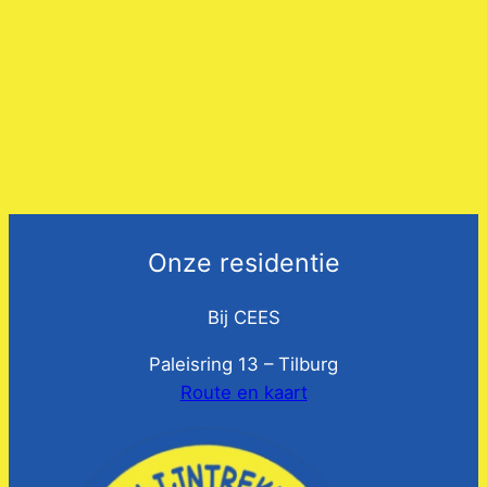
Onze residentie
Bij CEES
Paleisring 13 – Tilburg
Route en kaart