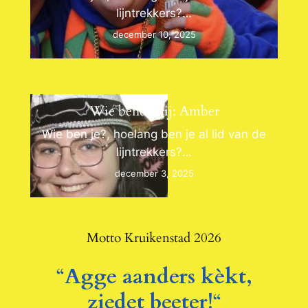
lijntrekkers?…
december 10, 2025
Wie bende gij: Amber
Wie ben je?, hoelang ben je al lid van de
lijntrekkers?…
december 3, 2025
Motto Kruikenstad 2026
“
Agge aanders kèkt,
ziedet beeter!
“