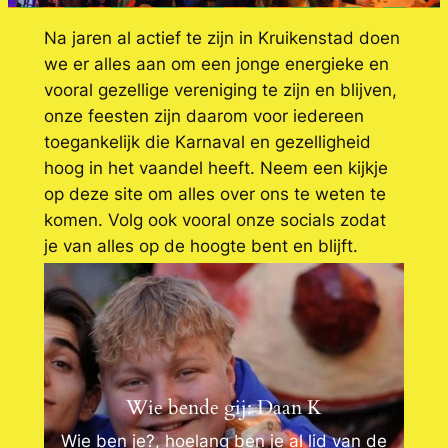
Na jaren al actief te zijn in Kruikenstad doen
we er alles aan om een jonge energieke en
vooral gezellige vereniging te zijn en blijven,
onze feesten zijn daarom voor iedereen
toegankelijk die Karnaval en gezelligheid
hoog in het vaandel heeft. Neem een kijkje
op deze site om alles over ons te weten te
komen. Volg ook vooral onze socials zodat
je van alles op de hoogte bent en blijft.
Laatste nieuws
Wie bende gij: Daan K
Wie ben je?, hoelang ben je al lid van de