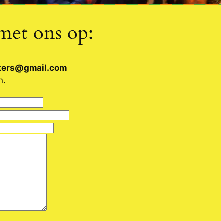
met ons op:
kkers@gmail.com
n.