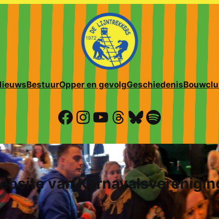
Nieuws
Bestuur
Opper en gevolg
Geschiedenis
Bouwclu
Facebook
Instagram
YouTube
Threads
Bluesky
Spotify
bsite van Karnavalsvereniging