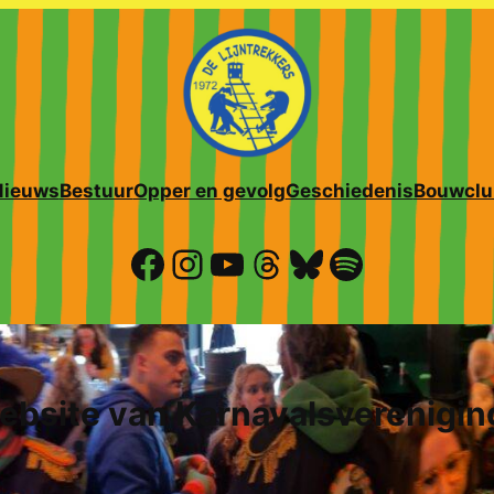
Nieuws
Bestuur
Opper en gevolg
Geschiedenis
Bouwclu
Facebook
Instagram
YouTube
Threads
Bluesky
Spotify
bsite van Karnavalsvereniging