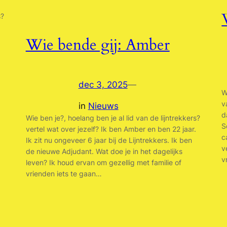
s?
g
Wie bende gij: Amber
dec 3, 2025
—
W
v
in
Nieuws
d
Wie ben je?, hoelang ben je al lid van de lijntrekkers?
S
vertel wat over jezelf? Ik ben Amber en ben 22 jaar.
c
Ik zit nu ongeveer 6 jaar bij de Lijntrekkers. Ik ben
v
de nieuwe Adjudant. Wat doe je in het dagelijks
v
leven? Ik houd ervan om gezellig met familie of
vrienden iets te gaan…